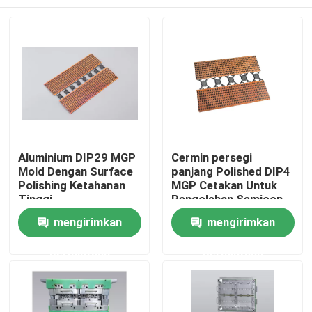
Aluminium DIP29 MGP
Cermin persegi
Mold Dengan Surface
panjang Polished DIP4
Polishing Ketahanan
MGP Cetakan Untuk
Tinggi
Pengolahan Semicon
Rumah
mengirimkan
mengirimkan
permintaan
permintaan
Produk
Video