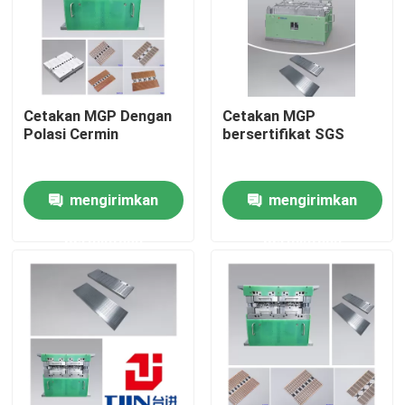
Tentang Kami
Tur Pabrik
Cetakan MGP Dengan
Cetakan MGP
Polasi Cermin
bersertifikat SGS
Kontrol Kualitas
mengirimkan
mengirimkan
Minta Kutipan
permintaan
permintaan
mesin cetakan semikonduktor
Mesin Trim dan Bentuk
IC Lead Frame Stamping Mold