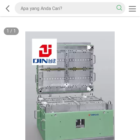
1
/
1