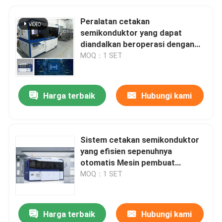
Peralatan cetakan
semikonduktor yang dapat
diandalkan beroperasi dengan
lancar dikendalikan PLC
MOQ：1 SET
Harga terbaik
Hubungi kami
Sistem cetakan semikonduktor
yang efisien sepenuhnya
otomatis Mesin pembuat
semikonduktor
MOQ：1 SET
Harga terbaik
Hubungi kami