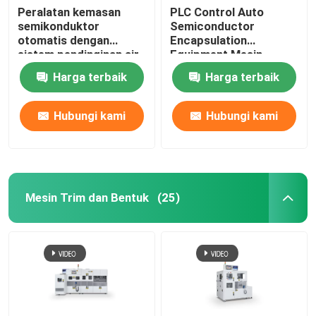
Peralatan kemasan
PLC Control Auto
semikonduktor
Semiconductor
otomatis dengan
Encapsulation
sistem pendinginan air
Equipment Mesin
pembuatan
Harga terbaik
Harga terbaik
semikonduktor
Hubungi kami
Hubungi kami
Mesin Trim dan Bentuk
(25)