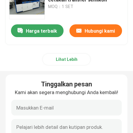
MOQ：1 SET
MGP Mold
Harga terbaik
Hubungi kami
Pemangkasan Membentuk Die
Perburuan Jamur
Lihat Lebih
Peralatan cetakan semikonduktor
Tinggalkan pesan
Mesin Sortir Chip
Kami akan segera menghubungi Anda kembali!