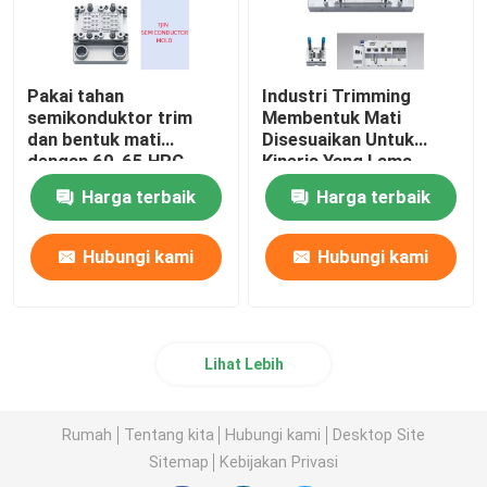
Pakai tahan
Industri Trimming
semikonduktor trim
Membentuk Mati
dan bentuk mati
Disesuaikan Untuk
dengan 60-65 HRC
Kinerja Yang Lama
kekerasan
Harga terbaik
Harga terbaik
Hubungi kami
Hubungi kami
Lihat Lebih
Rumah
Tentang kita
Hubungi kami
Desktop Site
Sitemap
Kebijakan Privasi