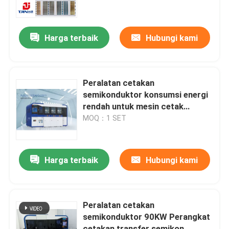
Tentang Kami
Harga terbaik
Hubungi kami
Tur Pabrik
Peralatan cetakan
Kontrol Kualitas
semikonduktor konsumsi energi
rendah untuk mesin cetak
otomatis
MOQ：1 SET
Minta Kutipan
mesin cetakan semikonduktor
Harga terbaik
Hubungi kami
Mesin Trim dan Bentuk
Peralatan cetakan
semikonduktor 90KW Perangkat
IC Lead Frame Stamping Mold
cetakan transfer semikon